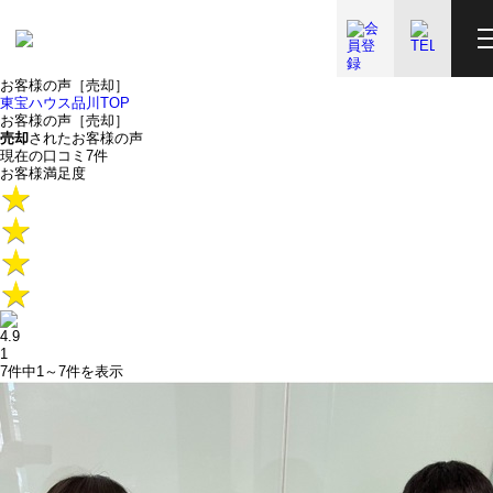
お客様の声［売却］
東宝ハウス品川TOP
お客様の声［売却］
売却
されたお客様の声
現在の口コミ
7
件
お客様満足度
4.9
1
7件中
1～7
件を表示