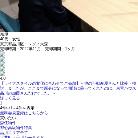
売却
40代 女性
東京都品川区：レグノ大森
売却時期：2022年11月 売却期間：1ヶ月
4.0
【ライフスタイルの変化に合わせてご売却】～他の不動産屋さんと比較・検
討しましたが、ここまで親身になって相談に乗ってくれたのは、東宝ハウス
品川の加藤さんだけでした。～
詳しく見る
1
4件中
1～4
件を表示
無料会員登録はこちらから
買いたい
委任物件
都心高級物件特集
品川エリア全て
大井町・品川シーサイド