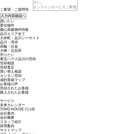
ご要望・ご質問等
買いたい
委任物件
都心高級物件特集
品川エリア全て
大井町・品川シーサイド
品川・湾岸
高輪・白金
大崎・五反田
売りたい
東宝ハウス品川の売却
売却相談
売却査定
買い替え相談
カンタン売却
成約実績マップ
お客様の声
売却されたお客様
購入されたお客様
サービス
未来カレンダー
TOHO HOUSE CLUB
会社案内
会社概要
スタッフ紹介
採用案内
サイトマップ