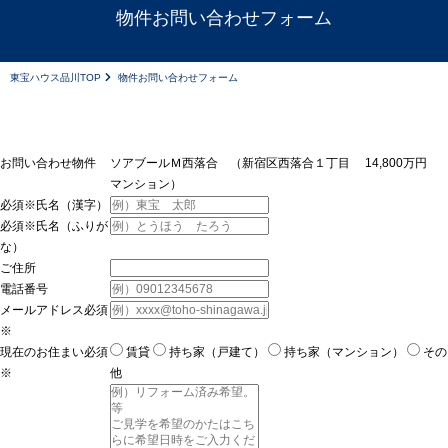
物件お問い合わせフォーム
東宝ハウス品川TOP
物件お問い合わせフォーム
お問い合わせ物件
ソアブールＭ西落合 （新宿区西落合１丁目 14,800万円
マンション）
必須※
氏名（漢字）
必須※
氏名（ふりが
な）
ご住所
電話番号
メールアドレス
必須
※
現在のお住まい
必須
賃貸
持ち家（戸建て）
持ち家（マンション）
その
※
他