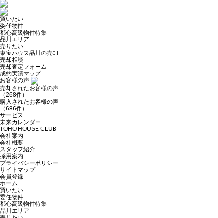
買いたい
委任物件
都心高級物件特集
品川エリア
売りたい
東宝ハウス品川の売却
売却相談
売却査定フォーム
成約実績マップ
お客様の声
売却されたお客様の声
（268件）
購入されたお客様の声
（686件）
サービス
未来カレンダー
TOHO HOUSE CLUB
会社案内
会社概要
スタッフ紹介
採用案内
プライバシーポリシー
サイトマップ
会員登録
ホーム
買いたい
委任物件
都心高級物件特集
品川エリア
売りたい