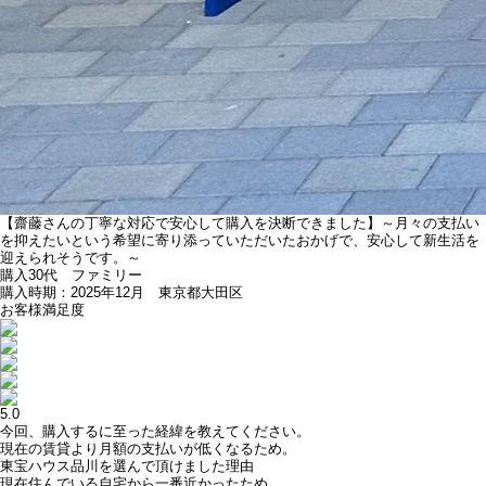
【齋藤さんの丁寧な対応で安心して購入を決断できました】～月々の支払い
を抑えたいという希望に寄り添っていただいたおかげで、安心して新生活を
迎えられそうです。～
購入
30代 ファミリー
購入時期：2025年12月 東京都大田区
お客様満足度
5.0
今回、購入するに至った経緯を教えてください。
現在の賃貸より月額の支払いが低くなるため。
東宝ハウス品川を選んで頂けました理由
現在住んでいる自宅から一番近かったため。