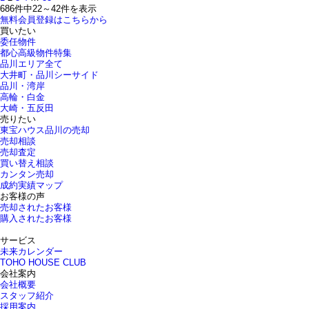
686件中
22～42
件を表示
無料会員登録はこちらから
買いたい
委任物件
都心高級物件特集
品川エリア全て
大井町・品川シーサイド
品川・湾岸
高輪・白金
大崎・五反田
売りたい
東宝ハウス品川の売却
売却相談
売却査定
買い替え相談
カンタン売却
成約実績マップ
お客様の声
売却されたお客様
購入されたお客様
サービス
未来カレンダー
TOHO HOUSE CLUB
会社案内
会社概要
スタッフ紹介
採用案内