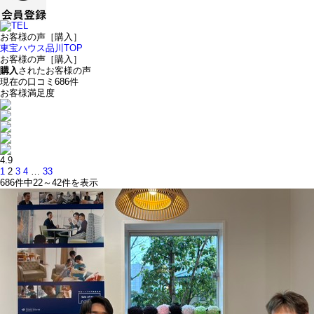
お客様の声［購入］
東宝ハウス品川TOP
お客様の声［購入］
購入
されたお客様の声
現在の口コミ
686
件
お客様満足度
4.9
1
2
3
4
…
33
686件中
22～42
件を表示