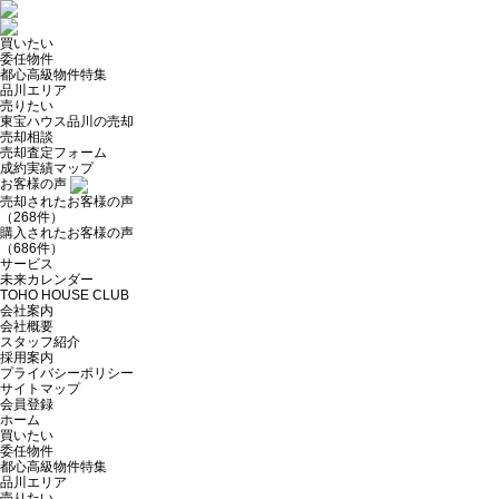
買いたい
委任物件
都心高級物件特集
品川エリア
売りたい
東宝ハウス品川の売却
売却相談
売却査定フォーム
成約実績マップ
お客様の声
売却されたお客様の声
（268件）
購入されたお客様の声
（686件）
サービス
未来カレンダー
TOHO HOUSE CLUB
会社案内
会社概要
スタッフ紹介
採用案内
プライバシーポリシー
サイトマップ
会員登録
ホーム
買いたい
委任物件
都心高級物件特集
品川エリア
売りたい