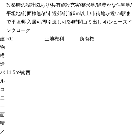
改築時の設計図あり/共有施設充実/整形地/緑豊かな住宅地/
平坦地/前面棟無/都市近郊/前道6ｍ以上/市街地が近い/駅ま
で平坦/即入居可/即引渡し可/24時間ゴミ出し可/シューズイ
ンクローク
建
RC
土地権利
所有権
物
構
造
バ
11.5m²南西
ル
コ
ニ
ー
面
積
／