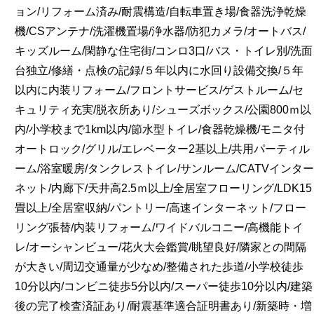
ョン/リフォーム済み/耐震構造/自転車置き場/食器洗浄乾燥
機/CSアンテナ/洗濯機置場/浄水器/防犯カメラ/オートバス/
キッズルーム/閑静な住宅街/コンロ3口/バス・トイレ別/洗面
台独立/修繕・点検の記録/５年以内に水回り設備交換/５年
以内に内装リフォーム/フロントサービス/ゲストルーム/セ
キュリティ充実/脱衣所あり/シューズボックス/公園800ｍ以
内/小学校まで1km以内/節水型トイレ/食器乾燥機/モニタ付
オートロック/グリル/エレベーター2基以上/共用パーティル
ーム/浴室暖房/タンクレストイレ/サンルーム/CATVインター
ネット/内廊下/天井高2.5ｍ以上/全居室フローリング/LDK15
畳以上/全居室収納/パントリー/高速インターネット/フロー
リング張替/内装リフォーム/ワイドバルコニー/高機能トイ
レ/オーシャンビュー/花火大会鑑賞/眺望良好/隣家との間隔
が大きい/周辺交通量が少なめ/整備された歩道/小学校徒歩
10分以内/コンビニ徒歩5分以内/スーパー徒歩10分以内/建築
後の完了検査済証あり/耐震基準適合証明書あり/新築時・増