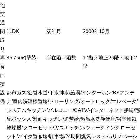
他
交
通
間
1LDK
築年月
2000年10月
取
り
専
85.75m²(壁芯)
所在階／階数
17階／地上26階・地下2
有
階
面
積
設
都市ガス/公営水道/下水排水/給湯/インターホン/BSアンテ
備
ナ/室内洗濯機置場/フローリング/オートロック/エレベータ/
システムキッチン/バルコニー/CATV/インターネット接続/宅
配ボックス/対面キッチン/追焚給湯/温水洗浄便座/浴室換気
乾燥機/クローゼット/ガスキッチン/ウォークインクローゼ
ット/バイク置き場/駐車場/24時間換気システム/リノベーシ