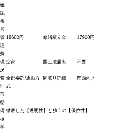
確
認
番
号
管
18600円
修繕積立金
17900円
理
費
現
空家
国土法届出
不要
況
管
全部委託/通勤方
間取り詳細
南西向き
理
式
形
態
備
徹底した【透明性】と独自の【優位性】
考
学
-