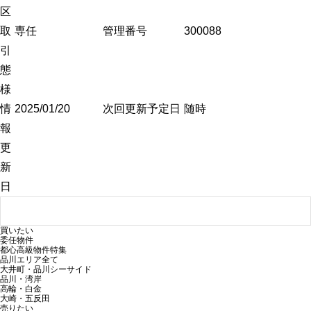
区
取
専任
管理番号
300088
引
態
様
情
2025/01/20
次回更新予定日
随時
報
更
新
日
東宝ハウス品川の委任物件一覧へ戻る
買いたい
委任物件
都心高級物件特集
品川エリア全て
大井町・品川シーサイド
品川・湾岸
高輪・白金
大崎・五反田
売りたい