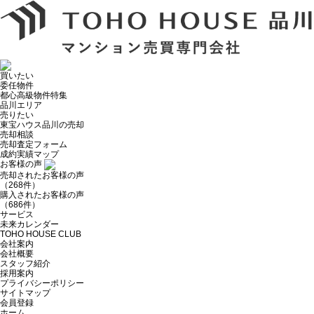
買いたい
委任物件
都心高級物件特集
品川エリア
売りたい
東宝ハウス品川の売却
売却相談
売却査定フォーム
成約実績マップ
お客様の声
売却されたお客様の声
（268件）
購入されたお客様の声
（686件）
サービス
未来カレンダー
TOHO HOUSE CLUB
会社案内
会社概要
スタッフ紹介
採用案内
プライバシーポリシー
サイトマップ
会員登録
ホーム