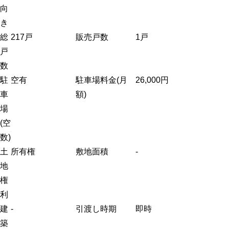
向
き
総
217戸
販売戸数
1戸
戸
数
駐
空有
駐車場料金(月
26,000円
車
額)
場
(空
数)
土
所有権
敷地面積
-
地
権
利
建
-
引渡し時期
即時
築