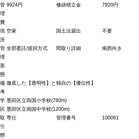
管
9924円
修繕積立金
7920円
理
費
現
空家
国土法届出
不要
況
管
全部委託/巡回方式
間取り詳細
南西向き
理
形
態
備
徹底した【透明性】と独自の【優位性】
考
学
墨田区立両国小学校(780m)
区
墨田区立両国中学校(1200m)
取
専任
管理番号
100061
引
態