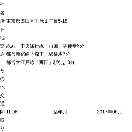
件
名
所
東京都墨田区千歳１丁目5-18
在
地
交
総武・中央緩行線「両国」駅徒歩8分
通
都営新宿線「森下」駅徒歩7分
都営大江戸線「両国」駅徒歩8分
そ
-
の
他
交
通
間
1LDK
築年月
2017年06月
取
り