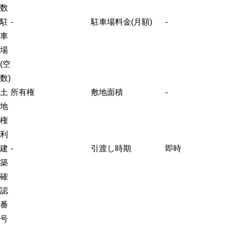
数
駐
-
駐車場料金(月額)
-
車
場
(空
数)
土
所有権
敷地面積
-
地
権
利
建
-
引渡し時期
即時
築
確
認
番
号