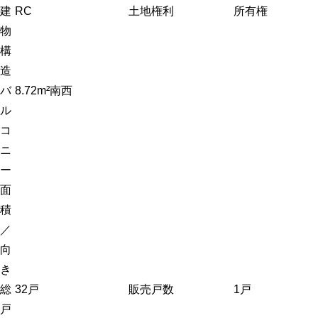
建
RC
土地権利
所有権
物
構
造
バ
8.72m²南西
ル
コ
ニ
ー
面
積
／
向
き
総
32戸
販売戸数
1戸
戸