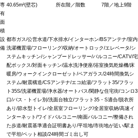
専
40.65m²(壁芯)
所在階／階数
7階／地上9階
有
面
積
設
都市ガス/公営水道/下水排水/インターホン/BSアンテナ/室内
備
洗濯機置場/フローリング/収納/オートロック/エレベータ/シ
ステムキッチン/シャンプードレッサー/バルコニー/CATV/宅
配ボックス/対面キッチン/温水洗浄便座/浴室換気乾燥機/床
暖房/ウォークインクローゼット/ペアガラス/24時間換気シ
ステム/耐震構造/CSアンテナ/エコ給湯/フラット35/フラッ
ト35S/洗濯機置場/浄水器/オートバス/閑静な住宅街/コンロ3
口/バス・トイレ別/洗面台独立/フラット35・S適合/脱衣所
あり/節水型トイレ/全居室フローリング/全居室収納/高速イ
ンターネット/ワイドバルコニー/南面バルコニー/整備され
た歩道/耐震基準適合証明書あり/平坦地/市街地が近い/駅ま
で平坦/ペット相談/24時間ゴミ出し可