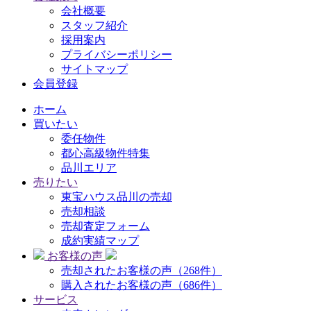
会社概要
スタッフ紹介
採用案内
プライバシーポリシー
サイトマップ
会員登録
ホーム
買いたい
委任物件
都心高級物件特集
品川エリア
売りたい
東宝ハウス品川の売却
売却相談
売却査定フォーム
成約実績マップ
お客様の声
売却されたお客様の声（268件）
購入されたお客様の声（686件）
サービス