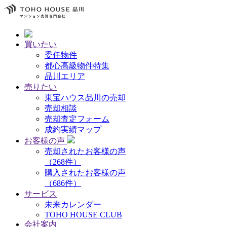
買いたい
委任物件
都心高級物件特集
品川エリア
売りたい
東宝ハウス品川の売却
売却相談
売却査定フォーム
成約実績マップ
お客様の声
売却されたお客様の声
（268件）
購入されたお客様の声
（686件）
サービス
未来カレンダー
TOHO HOUSE CLUB
会社案内