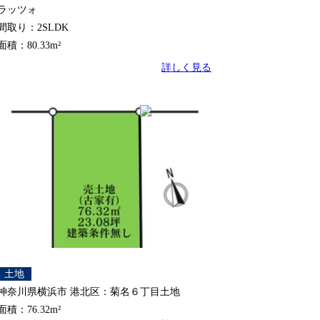
ラッツォ
間取り：2SLDK
面積：80.33m²
詳しく見る
土地
神奈川県横浜市 港北区：菊名６丁目土地
面積：76.32m²