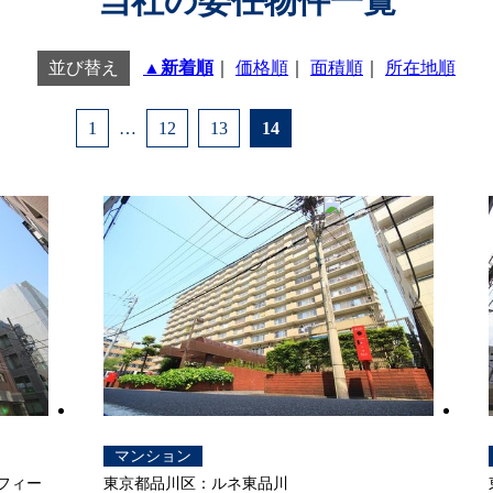
当社の委任物件一覧
並び替え
▲新着順
｜
価格順
｜
面積順
｜
所在地順
1
…
12
13
14
マンション
フィー
東京都品川区：ルネ東品川