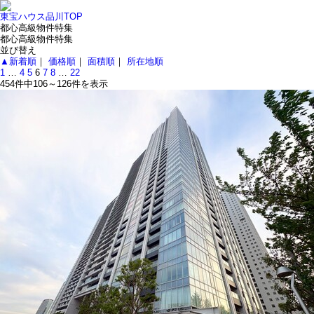
東宝ハウス品川TOP
都心高級物件特集
都心高級物件特集
並び替え
▲新着順
｜
価格順
｜
面積順
｜
所在地順
1
…
4
5
6
7
8
…
22
454件中
106～126
件を表示