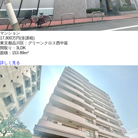
マンション
17,800万円
(非課税)
東京都品川区：グリーンクロス西中延
間取り：3LDK
面積：153.89m²
詳しく見る