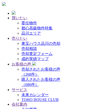
買いたい
委任物件
都心高級物件特集
品川エリア
売りたい
東宝ハウス品川の売却
売却相談
売却査定フォーム
成約実績マップ
お客様の声
売却されたお客様の声
（268件）
購入されたお客様の声
（686件）
サービス
未来カレンダー
TOHO HOUSE CLUB
会社案内