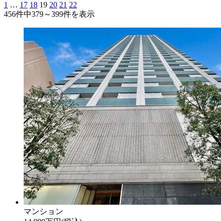
1
…
17
18
19
20
21
22
456件中
379～399
件を表示
マンション