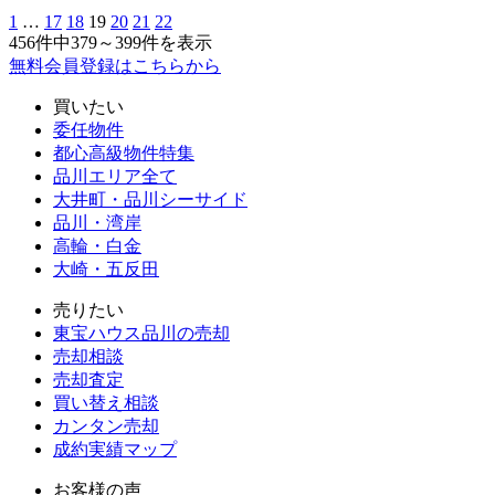
1
…
17
18
19
20
21
22
456件中
379～399
件を表示
無料会員登録はこちらから
買いたい
委任物件
都心高級物件特集
品川エリア全て
大井町・品川シーサイド
品川・湾岸
高輪・白金
大崎・五反田
売りたい
東宝ハウス品川の売却
売却相談
売却査定
買い替え相談
カンタン売却
成約実績マップ
お客様の声