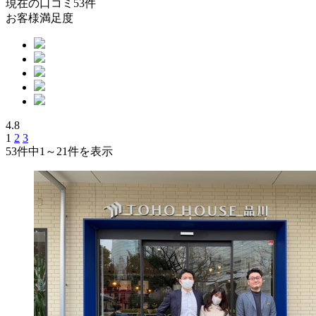
現在の口コミ
53
件
お客様満足度
4.8
1
2
3
53件中
1～21
件を表示