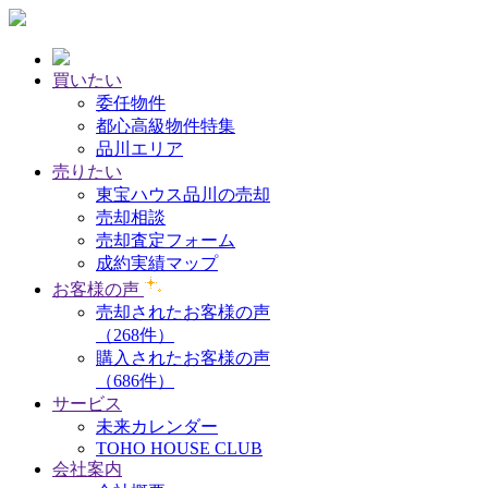
買いたい
委任物件
都心高級物件特集
品川エリア
売りたい
東宝ハウス品川の売却
売却相談
売却査定フォーム
成約実績マップ
お客様の声
売却されたお客様の声
（268件）
購入されたお客様の声
（686件）
サービス
未来カレンダー
TOHO HOUSE CLUB
会社案内